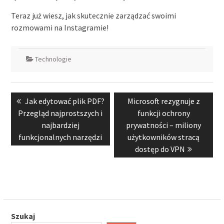
Teraz już wiesz, jak skutecznie zarządzać swoimi
rozmowami na Instagramie!
Technologie
Nawigacja
Previous
Next
Jak edytować plik PDF?
Microsoft rezygnuje z
wpisu
post:
post:
Przegląd najprostszych i
funkcji ochrony
najbardziej
prywatności – miliony
funkcjonalnych narzędzi
użytkowników stracą
dostęp do VPN
Szukaj