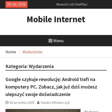
Skip
08 sie, 2026
Nowości od OnePlus:
to
Przedpremierowy test Nord 5 i
content
zapowiedź ultraszybkich
Mobile Internet
akcesoriów
Rekordowa obniżka ceny laptopa
Dell i cyfrowy niezbędnik: Jak
tanio kupić sprzęt i opanować
Menu
zrzuty ekranu?
Ofensywa Samsunga: Od
Home
Wydarzenia
smukłego Galaxy S25 Edge po
inteligentne okulary z AI
Kategoria:
Wydarzenia
Google szykuje rewolucję: Android trafi na
komputery PC. Zobacz, jak już dziś możesz
ulepszyć swoje doświadczenie
26 września 2025
Sandra Włodarczyk