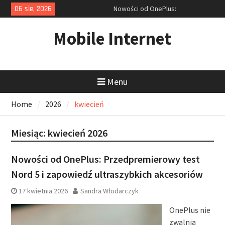
Skip
06 sie, 2026
Nowości od OnePlus:
to
Przedpremierowy test Nord 5 i
content
zapowiedź ultraszybkich
Mobile Internet
akcesoriów
Rekordowa obniżka ceny laptopa
Dell i cyfrowy niezbędnik: Jak
tanio kupić sprzęt i opanować
Menu
zrzuty ekranu?
Ofensywa Samsunga: Od
Home
2026
kwiecień
smukłego Galaxy S25 Edge po
inteligentne okulary z AI
Miesiąc:
kwiecień 2026
Nowości od OnePlus: Przedpremierowy test
Nord 5 i zapowiedź ultraszybkich akcesoriów
17 kwietnia 2026
Sandra Włodarczyk
OnePlus nie
zwalnia