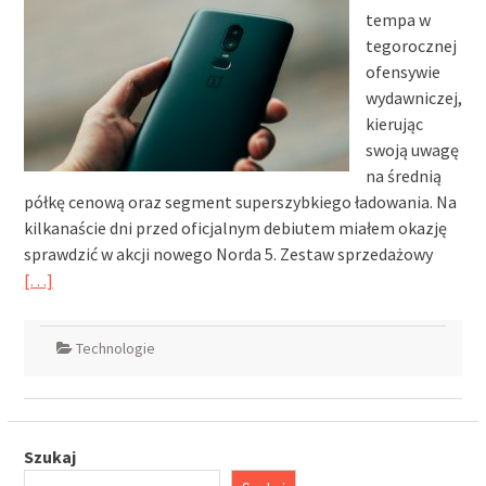
tempa w
tegorocznej
ofensywie
wydawniczej,
kierując
swoją uwagę
na średnią
półkę cenową oraz segment superszybkiego ładowania. Na
kilkanaście dni przed oficjalnym debiutem miałem okazję
sprawdzić w akcji nowego Norda 5. Zestaw sprzedażowy
[…]
Technologie
Szukaj