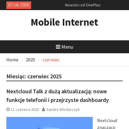
Skip
07 sie, 2026
Nowości od OnePlus:
to
Przedpremierowy test Nord 5 i
content
zapowiedź ultraszybkich
Mobile Internet
akcesoriów
Rekordowa obniżka ceny laptopa
Dell i cyfrowy niezbędnik: Jak
tanio kupić sprzęt i opanować
Menu
zrzuty ekranu?
Ofensywa Samsunga: Od
Home
2025
czerwiec
smukłego Galaxy S25 Edge po
inteligentne okulary z AI
Miesiąc:
czerwiec 2025
Nextcloud Talk z dużą aktualizacją: nowe
funkcje telefonii i przejrzyste dashboardy
11 czerwca 2025
Sandra Włodarczyk
Nextcloud
znacząco