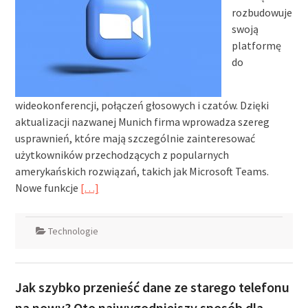
rozbudowuje
swoją
platformę
do
wideokonferencji, połączeń głosowych i czatów. Dzięki
aktualizacji nazwanej Munich firma wprowadza szereg
usprawnień, które mają szczególnie zainteresować
użytkowników przechodzących z popularnych
amerykańskich rozwiązań, takich jak Microsoft Teams.
Nowe funkcje
[…]
Technologie
Jak szybko przenieść dane ze starego telefonu
na nowy? Oto najwygodniejszy sposób dla