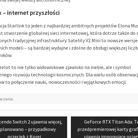
k – internet przyszłości
cja Starlink to jeden z najbardziej ambitnych projektów Elona Mus
st stworzenie globalnej sieci internetowej, która dotrze także do 
nych tradycyjnej infrastruktury. Satelity V2 Mini to nowsze wersje
ich modeli – są bardziej wydajne i zdolne do obsługi większej licz
ników.
zelot to nie tylko widowiskowe zjawisko na niebie, ale i symbol
nego rozwoju technologii kosmicznych. Dla wielu osób obserwac
ów to połączenie nauki, nowoczesności i wyjątkowych emocji.
rzenia
acja
vious
Next
tendo Switch 2 ujawnia więcej,
GeForce RTX Titan Ada: T
:
post:
 planowano – przypadkowy
przedpremierowej karty graf
przeciek z Korei
ujawnia imponujące osiąg