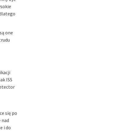
ysokie
 dlatego
 są one
trudu
kacji
ak ISS
Detector
ce się po
e nad
e i do