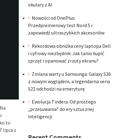
okulary z AI
Nowości od OnePlus:
Przedpremierowy test Nord 5 i
zapowiedź ultraszybkich akcesoriów
Rekordowa obniżka ceny laptopa Dell
i cyfrowy niezbędnik: Jak tanio kupić
sprzęt i opanować zrzuty ekranu?
Zmiana warty u Samsunga: Galaxy S26
z nowym wyglądem, a legendarna seria
S21 odchodzi na emeryturę
Ewolucja Tindera: Od prostego
 Na
„przesuwania” do ery sztucznej
b
inteligencji
ko to
 lipca z
Recent Comments