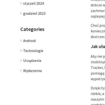
styczeń 2024
dobrze w
zachmurz
grudzień 2023
najlepiej
Choć pro
Categories
konieczne
dostrzec
Android
Jak uł
Technologie
Aby nie 
Urządzenia
mobilnyc
Tracker,
Wydarzenia
pomogą do
wypatryw
Dzięki t
niebie, a
naszymi 
pogłębie