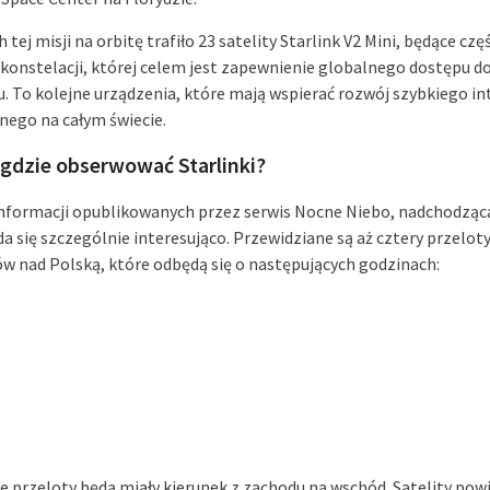
tej misji na orbitę trafiło 23 satelity Starlink V2 Mini, będące czę
 konstelacji, której celem jest zapewnienie globalnego dostępu d
u. To kolejne urządzenia, które mają wspierać rozwój szybkiego i
rnego na całym świecie.
 gdzie obserwować Starlinki?
nformacji opublikowanych przez serwis Nocne Niebo, nadchodząc
a się szczególnie interesująco. Przewidziane są aż cztery przelot
ów nad Polską, które odbędą się o następujących godzinach:
e przeloty będą miały kierunek z zachodu na wschód. Satelity pow