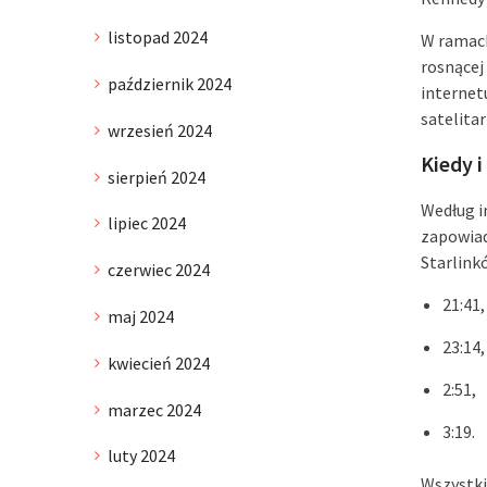
listopad 2024
W ramach 
rosnącej
październik 2024
internet
satelita
wrzesień 2024
Kiedy i
sierpień 2024
Według i
lipiec 2024
zapowiad
Starlink
czerwiec 2024
21:41,
maj 2024
23:14,
kwiecień 2024
2:51,
marzec 2024
3:19.
luty 2024
Wszystki