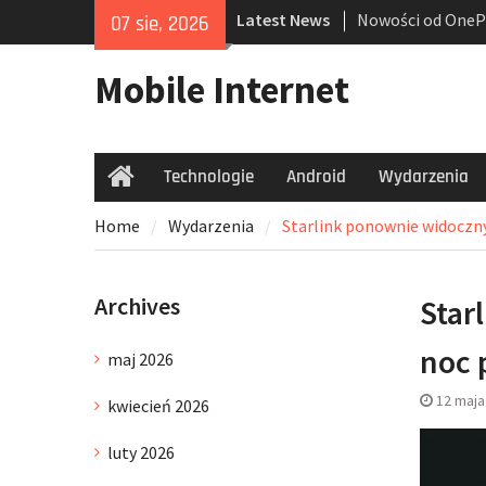
Skip
Latest News
Nowości od OneP
07 sie, 2026
to
Przedpremierowy 
content
zapowiedź ultras
Mobile Internet
Rekordowa obniżk
cyfrowy niezbędni
sprzęt i opanowa
Technologie
Android
Ofensywa Samsun
Wydarzenia
Home
Galaxy S25 Edge 
Home
Wydarzenia
Starlink ponownie widoczny
okulary z AI
Archives
Star
noc 
maj 2026
12 maja
kwiecień 2026
luty 2026