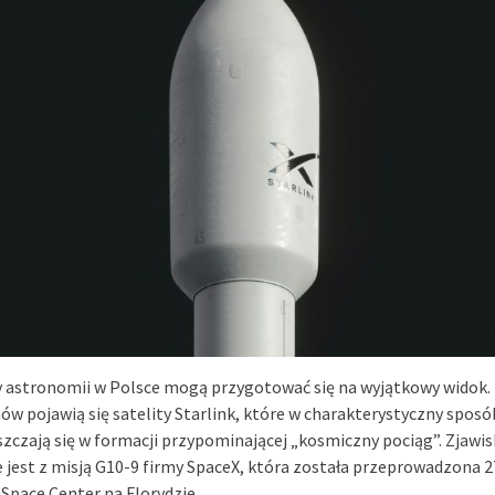
y astronomii w Polsce mogą przygotować się na wyjątkowy widok.
nów pojawią się satelity Starlink, które w charakterystyczny sposó
zczają się w formacji przypominającej „kosmiczny pociąg”. Zjawis
 jest z misją G10-9 firmy SpaceX, która została przeprowadzona 27
Space Center na Florydzie.