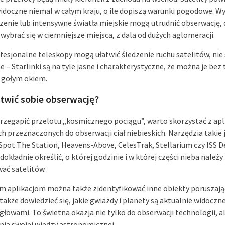
idoczne niemal w całym kraju, o ile dopiszą warunki pogodowe. W
enie lub intensywne światła miejskie mogą utrudnić obserwację,
 wybrać się w ciemniejsze miejsca, z dala od dużych aglomeracji.
fesjonalne teleskopy mogą ułatwić śledzenie ruchu satelitów, nie
 – Starlinki są na tyle jasne i charakterystyczne, że można je bez 
 gołym okiem.
atwić sobie obserwację?
przegapić przelotu „kosmicznego pociągu”, warto skorzystać z apli
h przeznaczonych do obserwacji ciał niebieskich. Narzędzia takie j
 Spot The Station, Heavens-Above, CelesTrak, Stellarium czy ISS 
kładnie określić, o której godzinie i w której części nieba należy
ać satelitów.
ym aplikacjom można także zidentyfikować inne obiekty poruszają
 także dowiedzieć się, jakie gwiazdy i planety są aktualnie widoczn
głowami. To świetna okazja nie tylko do obserwacji technologii, al
nia swojej wiedzy astronomicznej.