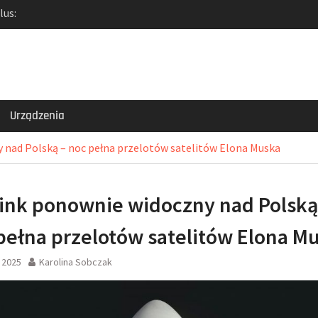
lus:
test Nord 5 i
zybkich akcesoriów
a ceny laptopa Dell i
k: Jak tanio kupić
ć zrzuty ekranu?
ga: Od smukłego
Urządzenia
po inteligentne
 nad Polską – noc pełna przelotów satelitów Elona Muska
link ponownie widoczny nad Polską
pełna przelotów satelitów Elona M
 2025
Karolina Sobczak