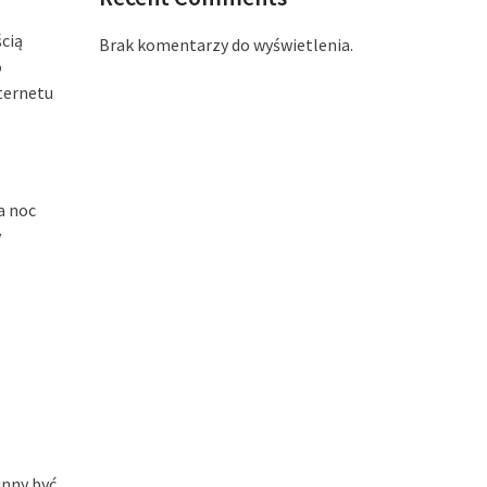
ścią
Brak komentarzy do wyświetlenia.
o
nternetu
a noc
y
inny być