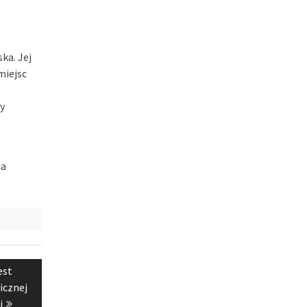
ka. Jej
miejsc
by
ja
est
icznej
i