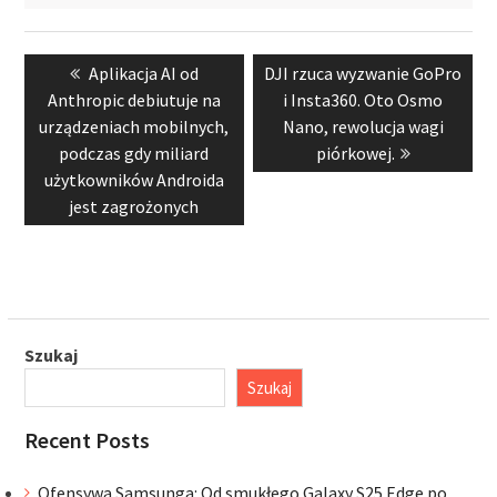
Nawigacja
Previous
Next
Aplikacja AI od
DJI rzuca wyzwanie GoPro
wpisu
post:
post:
Anthropic debiutuje na
i Insta360. Oto Osmo
urządzeniach mobilnych,
Nano, rewolucja wagi
podczas gdy miliard
piórkowej.
użytkowników Androida
jest zagrożonych
Szukaj
Szukaj
Recent Posts
Ofensywa Samsunga: Od smukłego Galaxy S25 Edge po