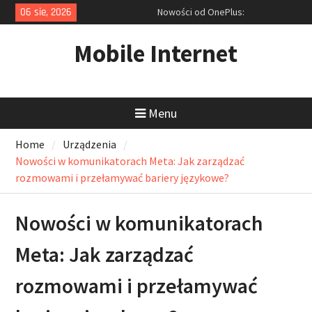
Skip
06 sie, 2026
Nowości od OnePlus:
to
Przedpremierowy test Nord 5 i
content
zapowiedź ultraszybkich
Mobile Internet
akcesoriów
Rekordowa obniżka ceny laptopa
Dell i cyfrowy niezbędnik: Jak
tanio kupić sprzęt i opanować
Menu
zrzuty ekranu?
Ofensywa Samsunga: Od
Home
Urządzenia
smukłego Galaxy S25 Edge po
inteligentne okulary z AI
Nowości w komunikatorach Meta: Jak zarządzać
rozmowami i przełamywać bariery językowe?
Nowości w komunikatorach
Meta: Jak zarządzać
rozmowami i przełamywać