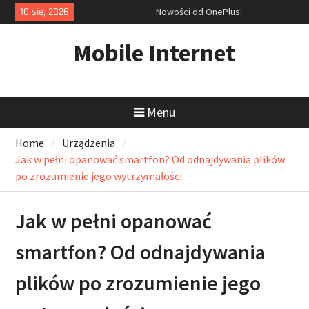
Skip
10 sie, 2026
Nowości od OnePlus:
to
Przedpremierowy test Nord 5 i
content
zapowiedź ultraszybkich
Mobile Internet
akcesoriów
Rekordowa obniżka ceny laptopa
Dell i cyfrowy niezbędnik: Jak
tanio kupić sprzęt i opanować
Menu
zrzuty ekranu?
Ofensywa Samsunga: Od
Home
Urządzenia
smukłego Galaxy S25 Edge po
inteligentne okulary z AI
Jak w pełni opanować smartfon? Od odnajdywania plików
po zrozumienie jego wytrzymałości
Jak w pełni opanować
smartfon? Od odnajdywania
plików po zrozumienie jego