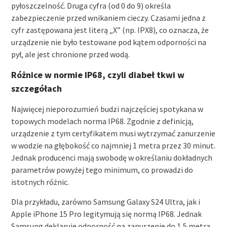
pyłoszczelność. Druga cyfra (od 0 do 9) określa
zabezpieczenie przed wnikaniem cieczy. Czasami jedna z
cyfr zastępowana jest literą „X” (np. IPX8), co oznacza, że
urządzenie nie było testowane pod kątem odporności na
pył, ale jest chronione przed wodą.
Różnice w normie IP68, czyli diabeł tkwi w
szczegółach
Najwięcej nieporozumień budzi najczęściej spotykana w
topowych modelach norma IP68. Zgodnie z definicją,
urządzenie z tym certyfikatem musi wytrzymać zanurzenie
w wodzie na głębokość co najmniej 1 metra przez 30 minut.
Jednak producenci mają swobodę w określaniu dokładnych
parametrów powyżej tego minimum, co prowadzi do
istotnych różnic.
Dla przykładu, zarówno Samsung Galaxy S24 Ultra, jak i
Apple iPhone 15 Pro legitymują się normą IP68. Jednak
Samsung deklaruje odporność na zanurzenie do 1,5 metra