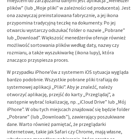
miejscem do zarządzania danymi jest aplikacja „Menedżer
plików” (lub „Moje pliki” w zależności od producenta). Jest
ona zazwyczaj preinstalowana fabrycznie, a jej ikona
przypomina tradycyjną teczkę na dokumenty. Po jej
otwarciu wystarczy odszukać folder o nazwie „Pobrane”
lub „Download”. Większość menedżerów oferuje również
możliwość sortowania plików według daty, nazwy czy
rozmiaru, a także wyszukiwarkę (ikona lupy), która
znacząco przyspiesza proces.
W przypadku iPhone’ów z systemem iOS sytuacja wygląda
bardzo podobnie. Wszystkie pobrane pliki trafiają do
systemowej aplikacji „Pliki”. Aby je znaleźć, należy
otworzyć aplikację, przejść do karty „Przeglądaj”, a
następnie wybrać lokalizację, np. „iCloud Drive” lub „Mój
iPhone”. W obu tych miejscach znajdować się będzie folder
„Pobrane” (lub „Downloads”), zawierający poszukiwane
dane. Warto również pamiętać, że przeglądarki
internetowe, takie jak Safari czy Chrome, mają własne,
wbudowane menedżery pobierania, które często są