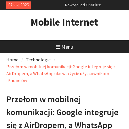
Skip
07 sie, 2026
Nowości od OnePlus:
to
Przedpremierowy test Nord 5 i
content
zapowiedź ultraszybkich
Mobile Internet
akcesoriów
Rekordowa obniżka ceny laptopa
Dell i cyfrowy niezbędnik: Jak
tanio kupić sprzęt i opanować
Menu
zrzuty ekranu?
Ofensywa Samsunga: Od
Home
Technologie
smukłego Galaxy S25 Edge po
inteligentne okulary z AI
Przełom w mobilnej komunikacji: Google integruje się z
AirDropem, a WhatsApp ułatwia życie użytkownikom
iPhone’ów
Przełom w mobilnej
komunikacji: Google integruje
się z AirDropem, a WhatsApp