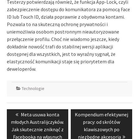
Testerzy potwierdzają również, że funkcja App-Lock, czyli
zabezpieczenie dostępu do komunikatora za pomocą Face
ID lub Touch ID, działa poprawnie z obydwoma kontami.
Pozwala to na skuteczną ochronę prywatności i
uniemożliwia osobom postronnym nieautoryzowane
przełączenie profilu. Choć nie wiadomo jeszcze, kiedy
dokładnie nowość trafi do stabilnej wersji aplikacji
dostępnej dla wszystkich, jest to wyraźny sygnał, że
elastyczność komunikacji staje się priorytetem dla
deweloperów.
Technologie
Nawigacja
Previous
Next
Meta usuwa konta
Kompendium efektywnej
wpisu
post:
post:
młodych Australijczyków.
pracy: od skrótów
Jak skutecznie zniknąć z
klawiszowych po
Facebooka na własnych
niezbędne akcesoria