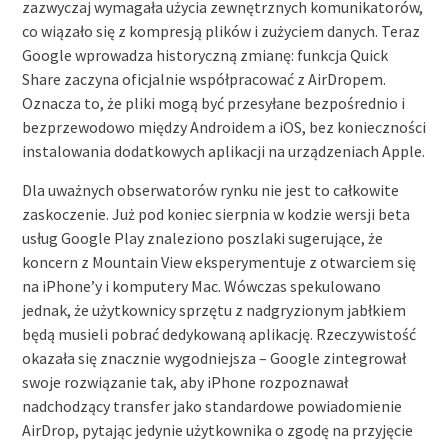
zazwyczaj wymagała użycia zewnętrznych komunikatorów,
co wiązało się z kompresją plików i zużyciem danych. Teraz
Google wprowadza historyczną zmianę: funkcja Quick
Share zaczyna oficjalnie współpracować z AirDropem.
Oznacza to, że pliki mogą być przesyłane bezpośrednio i
bezprzewodowo między Androidem a iOS, bez konieczności
instalowania dodatkowych aplikacji na urządzeniach Apple.
Dla uważnych obserwatorów rynku nie jest to całkowite
zaskoczenie. Już pod koniec sierpnia w kodzie wersji beta
usług Google Play znaleziono poszlaki sugerujące, że
koncern z Mountain View eksperymentuje z otwarciem się
na iPhone’y i komputery Mac. Wówczas spekulowano
jednak, że użytkownicy sprzętu z nadgryzionym jabłkiem
będą musieli pobrać dedykowaną aplikację. Rzeczywistość
okazała się znacznie wygodniejsza – Google zintegrował
swoje rozwiązanie tak, aby iPhone rozpoznawał
nadchodzący transfer jako standardowe powiadomienie
AirDrop, pytając jedynie użytkownika o zgodę na przyjęcie