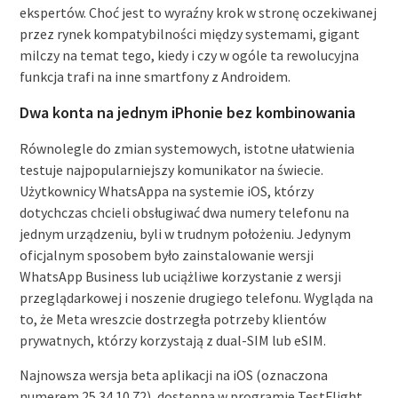
ekspertów. Choć jest to wyraźny krok w stronę oczekiwanej
przez rynek kompatybilności między systemami, gigant
milczy na temat tego, kiedy i czy w ogóle ta rewolucyjna
funkcja trafi na inne smartfony z Androidem.
Dwa konta na jednym iPhonie bez kombinowania
Równolegle do zmian systemowych, istotne ułatwienia
testuje najpopularniejszy komunikator na świecie.
Użytkownicy WhatsAppa na systemie iOS, którzy
dotychczas chcieli obsługiwać dwa numery telefonu na
jednym urządzeniu, byli w trudnym położeniu. Jedynym
oficjalnym sposobem było zainstalowanie wersji
WhatsApp Business lub uciążliwe korzystanie z wersji
przeglądarkowej i noszenie drugiego telefonu. Wygląda na
to, że Meta wreszcie dostrzegła potrzeby klientów
prywatnych, którzy korzystają z dual-SIM lub eSIM.
Najnowsza wersja beta aplikacji na iOS (oznaczona
numerem 25.34.10.72), dostępna w programie TestFlight,