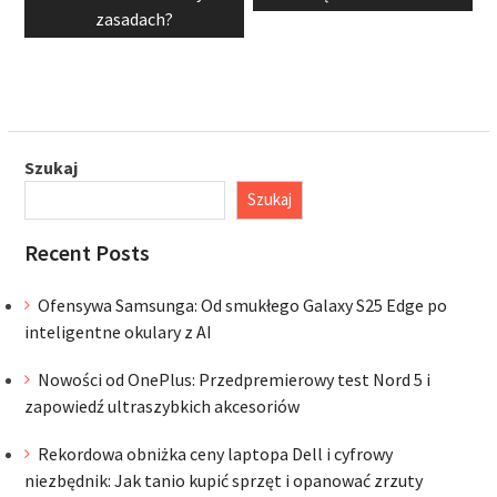
zasadach?
Szukaj
Szukaj
Recent Posts
Ofensywa Samsunga: Od smukłego Galaxy S25 Edge po
inteligentne okulary z AI
Nowości od OnePlus: Przedpremierowy test Nord 5 i
zapowiedź ultraszybkich akcesoriów
Rekordowa obniżka ceny laptopa Dell i cyfrowy
niezbędnik: Jak tanio kupić sprzęt i opanować zrzuty