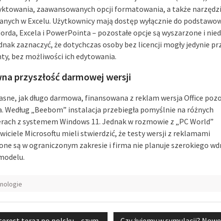
dyktowania, zaawansowanych opcji formatowania, a także narzędzi
danych w Excelu. Użytkownicy mają dostęp wyłącznie do podstawo
Worda, Excela i PowerPointa – pozostałe opcje są wyszarzone i nie
dnak zaznaczyć, że dotychczas osoby bez licencji mogły jedynie p
y, bez możliwości ich edytowania.
na przyszłość darmowej wersji
 jasne, jak długo darmowa, finansowana z reklam wersja Office poz
. Według „Beebom” instalacja przebiegła pomyślnie na różnych
ach z systemem Windows 11. Jednak w rozmowie z „PC World”
iciele Microsoftu mieli stwierdzić, że testy wersji z reklamami
ne są w ograniczonym zakresie i firma nie planuje szerokiego wd
modelu.
nologie
acja
vious
Next
terest teraz po polsku – czym
Czy żyjemy w symulacji? Now