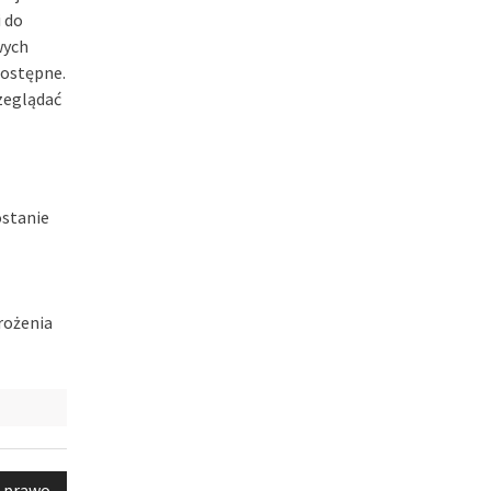
 do
wych
dostępne.
rzeglądać
ostanie
rożenia
e prawo