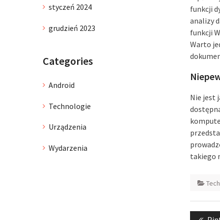
styczeń 2024
funkcji 
analizy 
grudzień 2023
funkcji 
Warto je
dokument
Categories
Niepew
Android
Nie jest
Technologie
dostępna
komputer
Urządzenia
przedstaw
prowadzo
Wydarzenia
takiego 
Tech
Nawig
Pre
Pin