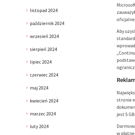
Microsof
listopad 2024
zauważył
oficjaln
październik 2024
Aby uzysk
wrzesień 2024
standard
wprowadz
sierpień 2024
„Continu
podstawo
lipiec 2024
ogranicz
czerwiec 2024
Reklam
maj 2024
Najwięk
stronie 
kwiecień 2024
dokument
marzec 2024
jest 5 G
Darmowa 
luty 2024
w płatnej