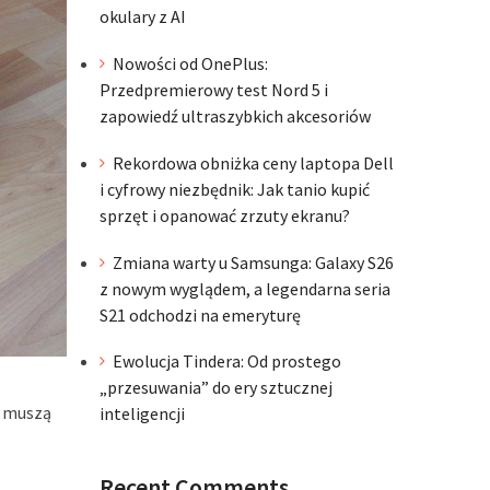
okulary z AI
Nowości od OnePlus:
Przedpremierowy test Nord 5 i
zapowiedź ultraszybkich akcesoriów
Rekordowa obniżka ceny laptopa Dell
i cyfrowy niezbędnik: Jak tanio kupić
sprzęt i opanować zrzuty ekranu?
Zmiana warty u Samsunga: Galaxy S26
z nowym wyglądem, a legendarna seria
S21 odchodzi na emeryturę
Ewolucja Tindera: Od prostego
„przesuwania” do ery sztucznej
, muszą
inteligencji
Recent Comments