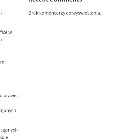
ez
Brak komentarzy do wyświetlenia.
fice w
i
ymi
o prawej
–
tępnych
ostępnych
kuje