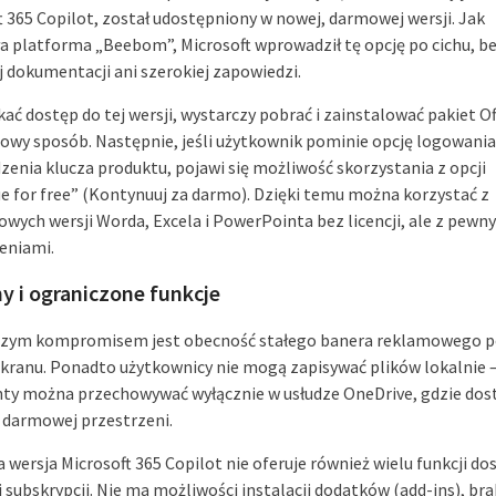
t 365 Copilot, został udostępniony w nowej, darmowej wersji. Jak
a platforma „Beebom”, Microsoft wprowadził tę opcję po cichu, b
ej dokumentacji ani szerokiej zapowiedzi.
ać dostęp do tej wersji, wystarczy pobrać i zainstalować pakiet Of
owy sposób. Następnie, jeśli użytkownik pominie opcję logowania 
enia klucza produktu, pojawi się możliwość skorzystania z opcji
e for free” (Kontynuuj za darmo). Dzięki temu można korzystać z
wych wersji Worda, Excela i PowerPointa bez licencji, ale z pewn
eniami.
y i ograniczone funkcje
szym kompromisem jest obecność stałego banera reklamowego p
ekranu. Ponadto użytkownicy nie mogą zapisywać plików lokalnie 
y można przechowywać wyłącznie w usłudze OneDrive, gdzie dos
B darmowej przestrzeni.
wersja Microsoft 365 Copilot nie oferuje również wielu funkcji d
 subskrypcji. Nie ma możliwości instalacji dodatków (add-ins), bra