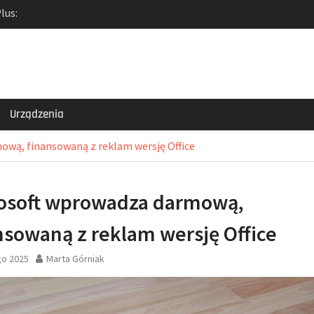
lus:
test Nord 5 i
zybkich akcesoriów
a ceny laptopa Dell i
k: Jak tanio kupić
ć zrzuty ekranu?
nga: Od smukłego
Urządzenia
po inteligentne
ową, finansowaną z reklam wersję Office
osoft wprowadza darmową,
nsowaną z reklam wersję Office
go 2025
Marta Górniak