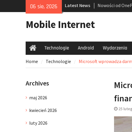
Skip
Latest News
Nowości od OneP
06 sie, 2026
to
Przedpremierowy 
content
zapowiedź ultras
Mobile Internet
Rekordowa obniżk
cyfrowy niezbędni
sprzęt i opanowa
Technologie
Android
Ofensywa Samsu
Wydarzenia
Home
Galaxy S25 Edge 
Home
Technologie
Microsoft wprowadza darm
okulary z AI
Archives
Micr
fina
maj 2026
25 lute
kwiecień 2026
luty 2026